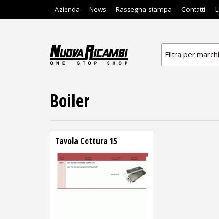
Azienda
News
Rassegna stampa
Contatti
L
Filtra per march
Boiler
Tavola Cottura 15