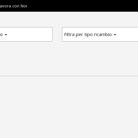
avora con Noi
io
Filtra per tipo ricambio