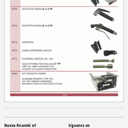
Nuova Ricambi srl
Síguenos en