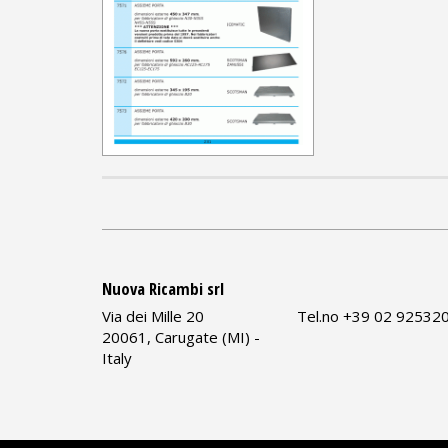
Nuova Ricambi srl
Via dei Mille 20
Tel.no +39 02 92532
20061, Carugate (MI) -
Italy