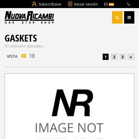
Subscríbase
Iniciar sesión
ES
GASKETS
61 artículos actuales
VISTA
1
2
3
»