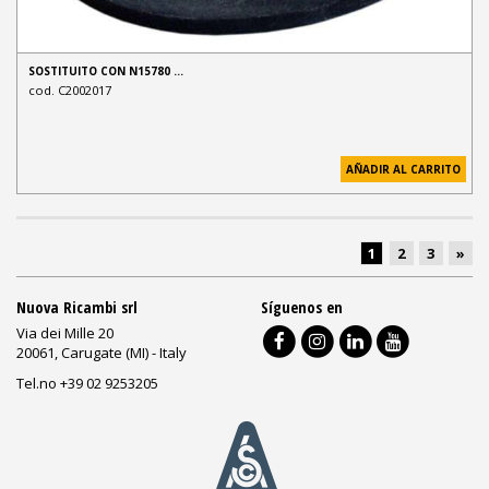
SOSTITUITO CON N15780 …
cod. C2002017
AÑADIR AL CARRITO
1
2
3
»
Nuova Ricambi srl
Síguenos en
Via dei Mille 20
20061, Carugate (MI) - Italy
Tel.no +39 02 9253205