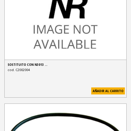
SOSTITUITO CON N3013 …
cod. C2002004
AÑADIR AL CARRITO