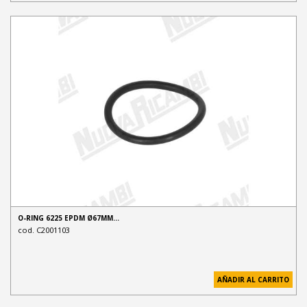
O-RING 6225 EPDM Ø67MM…
cod. C2001103
AÑADIR AL CARRITO