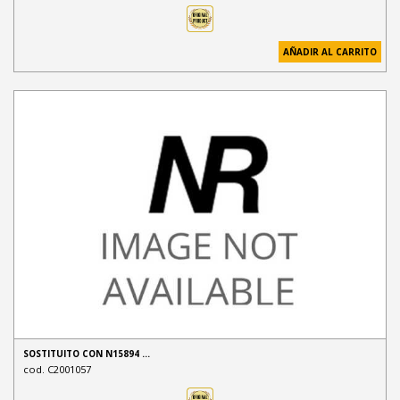
AÑADIR AL CARRITO
SOSTITUITO CON N15894 …
cod. C2001057