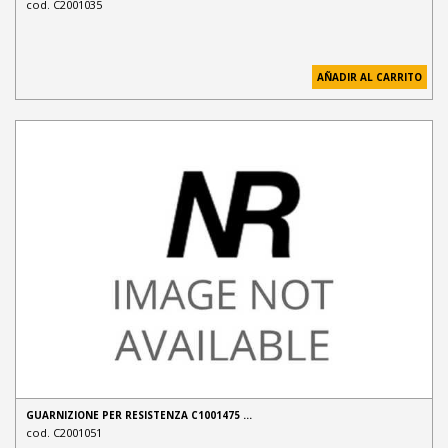
cod. C2001035
AÑADIR AL CARRITO
GUARNIZIONE PER RESISTENZA C1001475 …
cod. C2001051