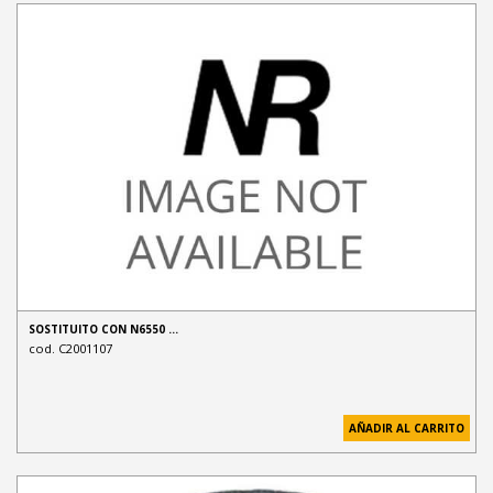
SOSTITUITO CON N6550 …
cod. C2001107
AÑADIR AL CARRITO