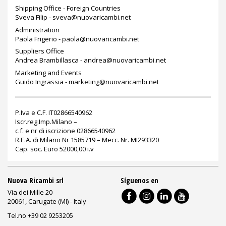
Shipping Office - Foreign Countries
Sveva Filip -
sveva@nuovaricambi.net
Administration
Paola Frigerio -
paola@nuovaricambi.net
Suppliers Office
Andrea Brambillasca -
andrea@nuovaricambi.net
Marketing and Events
Guido Ingrassia -
marketing@nuovaricambi.net
P.Iva e C.F. IT02866540962
Iscr.reg.Imp.Milano –
c.f. e nr di iscrizione 02866540962
R.E.A. di Milano Nr 1585719 – Mecc. Nr. MI293320
Cap. soc. Euro 52000,00 i.v
Nuova Ricambi srl
Síguenos en
Via dei Mille 20
20061, Carugate (MI) - Italy
Tel.no +39 02 9253205