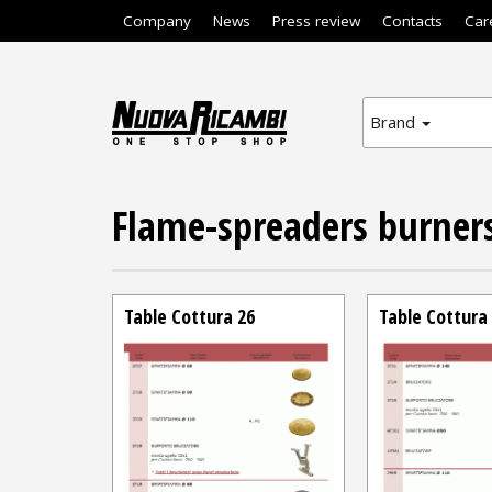
Company
News
Press review
Contacts
Car
Brand
Flame-spreaders burner
Table Cottura 26
Table Cottura