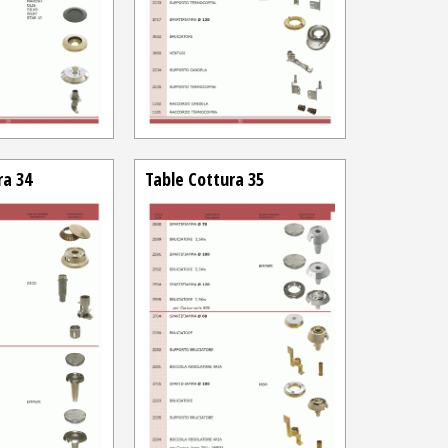
ra 34
Table Cottura 35