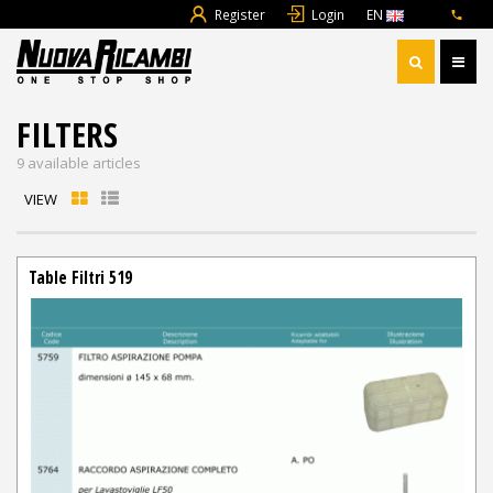
Register
Login
EN
FILTERS
9 available articles
VIEW
Table Filtri 519